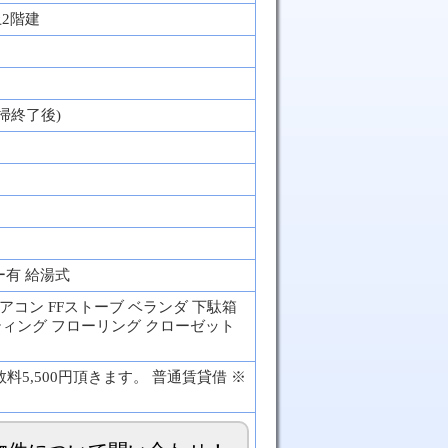
2階建
清掃終了後)
月
ー有 給湯式
エアコン FFストーブ ベランダ 下駄箱
ティング フローリング クローゼット
5,500円頂きます。 普通賃貸借 ※