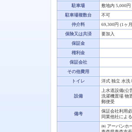
駐車場
敷地内 5,000円
駐車場複数台
不可
仲介料
69,300円 (1ヶ
保険又は共済
要加入
保証金
権利金
保証会社
その他費用
トイレ
洋式 独立 水洗
上水道設備(公営
設備
洗濯機置場 物
郵便受
保証会社利用必
備考
同業他社によ
㈱ アーバンホー
青森県青森市長島