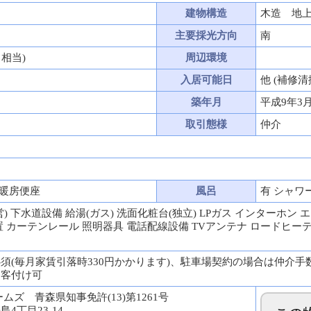
建物構造
木造 地上
主要採光方向
南
月相当)
周辺環境
入居可能日
他 (補修
築年月
平成9年3
取引態様
仲介
 暖房便座
風呂
有 シャワ
) 下水道設備 給湯(ガス) 洗面化粧台(独立) LPガス インターホン 
置 カーテンレール 照明器具 電話配線設備 TVアンテナ ロードヒー
須(毎月家賃引落時330円かかります)、駐車場契約の場合は仲介手数料
る客付け可
ムズ 青森県知事免許(13)第1261号
4丁目23-14