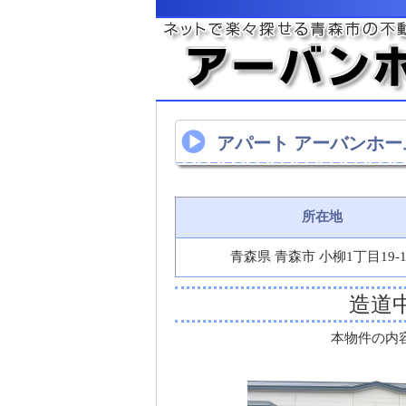
アパート アーバンホーム
所在地
青森県 青森市 小柳1丁目19-1
造道
本物件の内