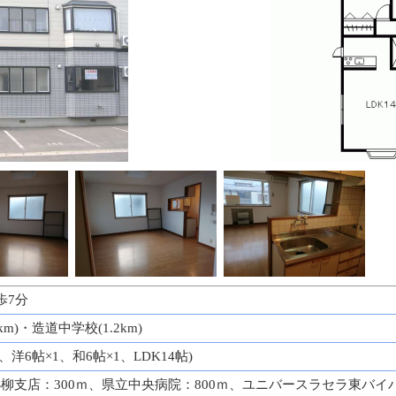
歩7分
km)・造道中学校(1.2km)
1、洋6帖×1、和6帖×1、LDK14帖)
柳支店：300ｍ、県立中央病院：800ｍ、ユニバースラセラ東バイパ