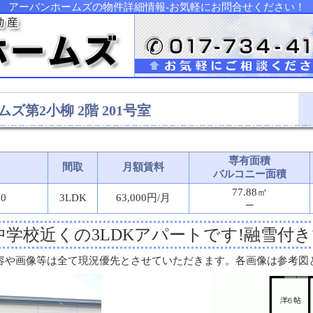
アーバンホームズの物件詳細情報-お気軽にお問合せください！
ズ第2小柳 2階 201号室
専有面積
間取
月額賃料
バルコニー面積
77.88㎡
0
3LDK
63,000円/月
─
中学校近くの3LDKアパートです!融雪付き
容や画像等は全て現況優先とさせていただきます。各画像は参考図