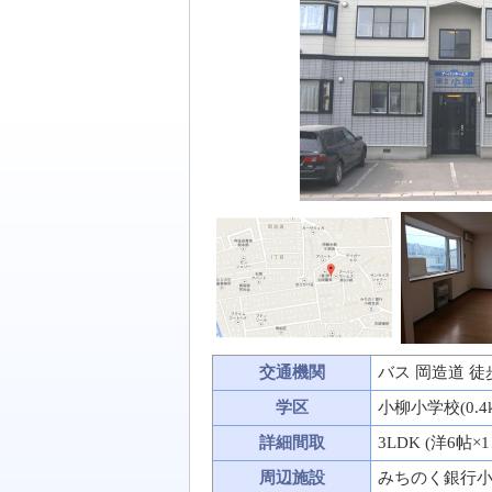
交通機関
バス 岡造道 徒
学区
小柳小学校(0.4
詳細間取
3LDK (洋6帖×
周辺施設
みちのく銀行小