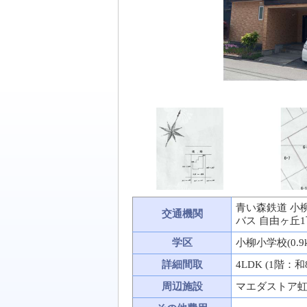
青い森鉄道 小
交通機関
バス 自由ヶ丘
学区
小柳小学校(0.9
詳細間取
4LDK (1階：
周辺施設
マエダストア虹