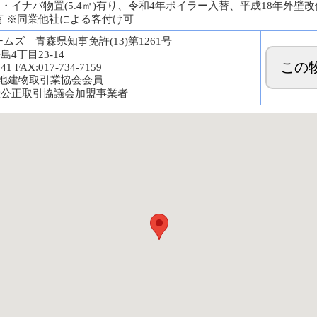
・イナバ物置(5.4㎡)有り、令和4年ボイラー入替、平成18年外壁
有 ※同業他社による客付け可
ムズ 青森県知事免許(13)第1261号
4丁目23-14
この
141 FAX:017-734-7159
宅地建物取引業協会会員
産公正取引協議会加盟事業者