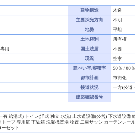
建物構造
木造
主要採光方向
不明
地勢
平坦
土地権利
所有権
居専用
国土法届
不要
現況
空家
建ぺい率/容積率
50％ / 80
都市計画
市街化
接道状況
一方(公道
建築確認番号
ー有 給湯式) トイレ(洋式 独立 水洗) 上水道設備(公営) 下水道設備 給
ストーブ 専用庭 下駄箱 洗濯機置場 物置 二重サッシ カーテンレー
ローゼット