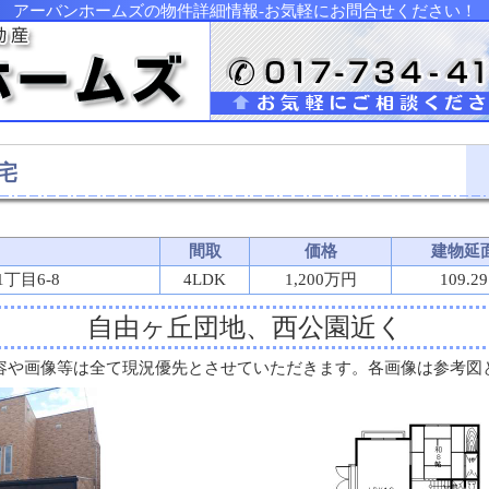
アーバンホームズの物件詳細情報-お気軽にお問合せください！
宅
間取
価格
建物延
丁目6-8
4LDK
1,200万円
109.2
自由ヶ丘団地、西公園近く
容や画像等は全て現況優先とさせていただきます。各画像は参考図