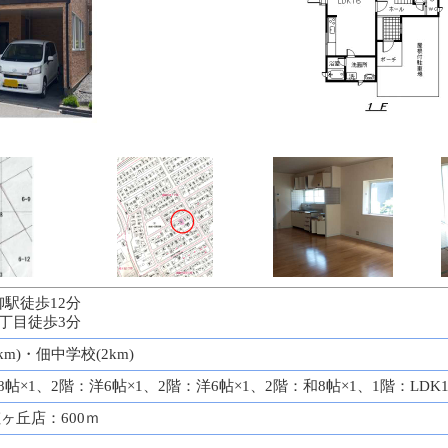
柳駅徒歩12分
1丁目徒歩3分
km)・佃中学校(2km)
和8帖×1、2階：洋6帖×1、2階：洋6帖×1、2階：和8帖×1、1階：LDK1
ヶ丘店：600ｍ