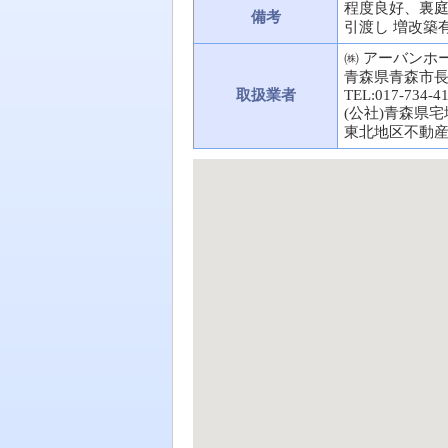
程度良好、裏庭
備考
引渡し 増改築
㈱ アーバンホー
青森県青森市長島
取扱業者
TEL:017-734-4
(公社)青森県
東北地区不動