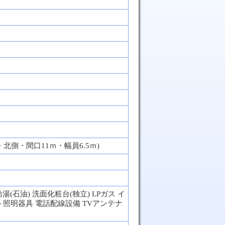
％
・北側・間口11ｍ・幅員6.5ｍ)
湯(石油) 洗面化粧台(独立) LPガス イ
ル 照明器具 電話配線設備 TVアンテナ