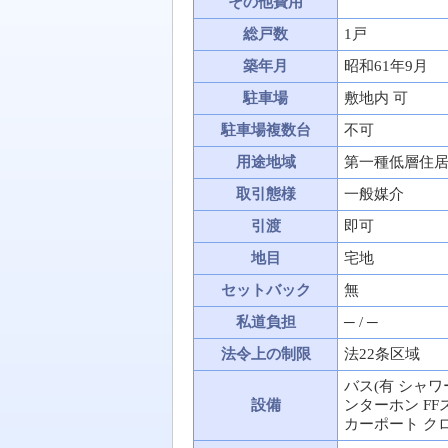
その他費用
総戸数
1戸
築年月
昭和61年9月
駐車場
敷地内 可
駐車場複数台
不可
用途地域
第一種低層住
取引態様
一般媒介
引渡
即可
地目
宅地
セットバック
無
私道負担
─ / ─
法令上の制限
法22条区域
バス(有 シャワ
設備
ンターホン FF
カーポート ク