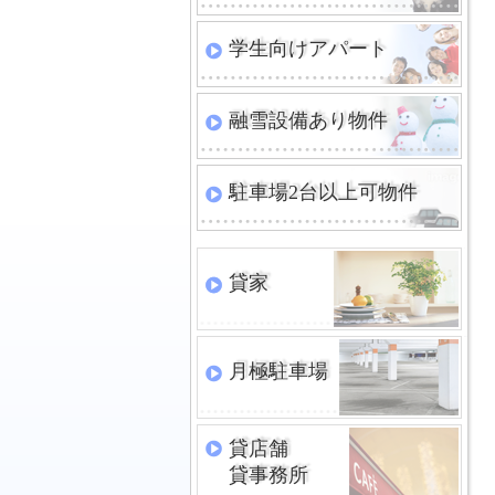
学生向けアパート
融雪設備あり物件
駐車場2台以上可物件
貸家
月極駐車場
貸店舗
貸事務所