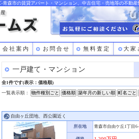
ズ-青森市の賃貸アパート・マンション、中古住宅・売地等の不動産
会社案内
お問合せ
無料査定
大家
一戸建て・マンション
全1件です(表示：価格順)
物件種別ごと
価格順
築年月の新しい順
町名ごと
一覧表示順：
自由ヶ丘団地、西公園近く
所在地
青森市自由ケ丘1丁目6-
1,200万円
価格